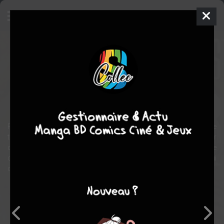
Aliens versus Predator - Eternal
Comics
1998
Alex MALEEV
Ian EDGINTON
4
tomes
COMPLÈTE
science fiction
horreur
Rebecca Mc Bride, reporter de guerre, assiste à l'exécution d'une
troupe de soldats par un " commando invisible ", détenteur
d'armes jusqu'alors inconnues. Son enquête sur la provenance de
cet arsenal la conduit à Tokyo, où elle découvre une vérité qui
dépasse l'entendement...
Note globale
Les experts
Membres
-
-