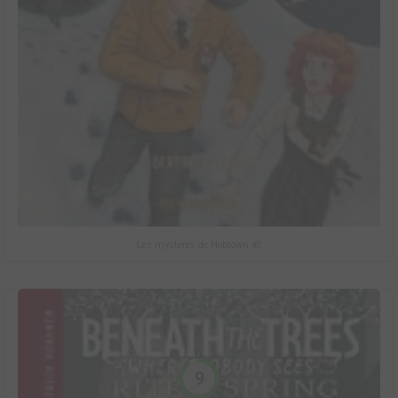
Les mystères de Hobtown #2
9