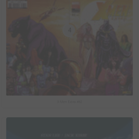
4
X-Men Extra #62