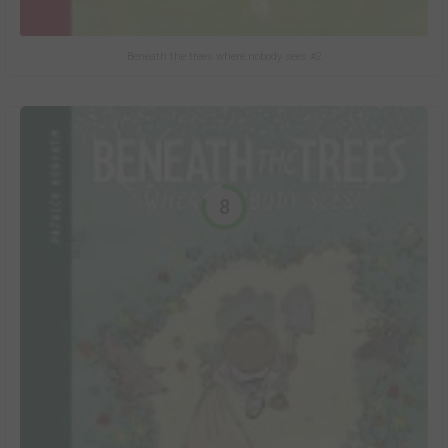
Beneath the trees where nobody sees #2
8