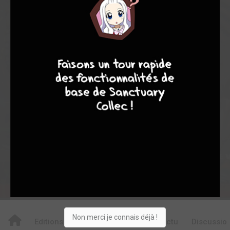
0
0
0
8
7
8
7
27
0
0
2
3056
Collection
Envie
Critique
★
★
★
★
★
★
★
★
★
★
Acheter
Non merci je connais déjà !
Editions
Critiques
Videos
Actu
Discussio