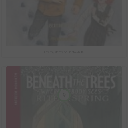
Les mystères de Hobtown #2
9