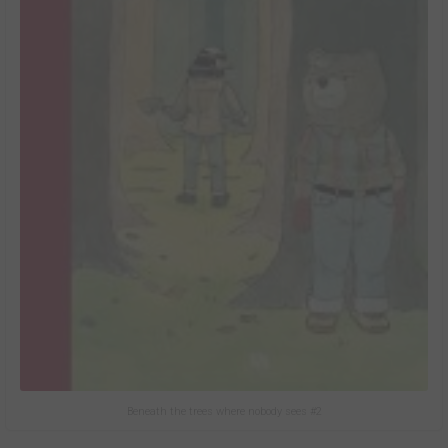
Beneath the trees where nobody sees #2