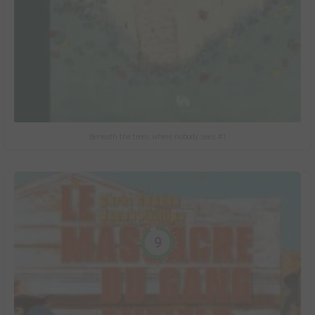
Beneath the trees where nobody sees #1
9