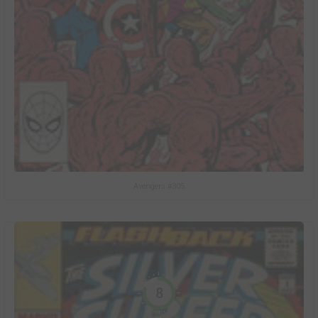
Avengers #305
8