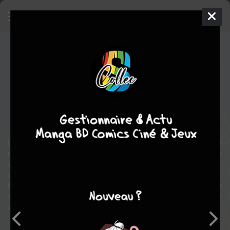
Mes héros ont toujours été des
junkies
Comics
2019
Sean PHILLIPS
Ed BRUBAKER
Polar/thriller
La jeune Ellie s’est toujours représentée les camés comme des
romantiques. Pour elle, depuis que sa mère est morte d’une
overdose il y a dix ans, âmes égarées et destins brisés sont autant
de raisons qui poussent vers les seringues et les paradis artificiels,
Mais rien n’est comme elle l’imaginait et quand elle atterrit en
désintox, elle débute une drôle d’histoire d’amour où drogue rime
avec meurtre.