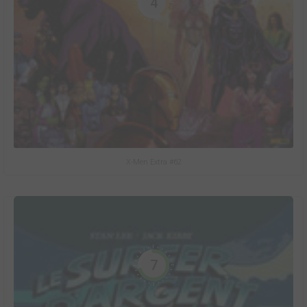
4
X-Men Extra #62
7