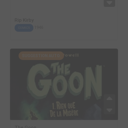
Rip Kirby
1946
COMICS
SUGGESTION AUTO.
The Goon