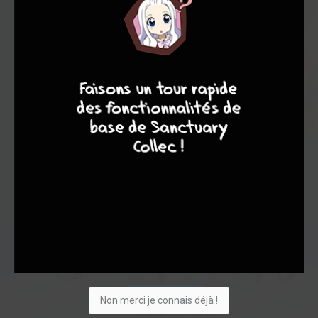
Note globale
Les experts
Membres
8,43
8
7
8
7
-
8,43
0
7
7
42
0
2
1
2338
Collection
Envie
Critique
★
★
★
★
★
★
★
★
★
★
Acheter
Non merci je connais déjà !