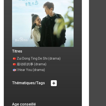
ode 4
Episode 5
ommentaire
commentaire
Titres
Zui Dong Ting De Shi (drama)
最动听的事 (drama)
I Hear You (drama)
Thématiques/Tags
Age conseillé