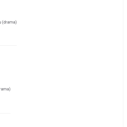
u (drama)
drama)