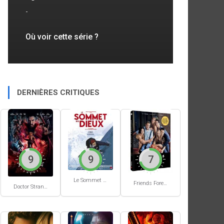
-
Où voir cette série ?
DERNIÈRES CRITIQUES
9
9
7
Le Sommet des Dieux
Friends Forever
Doctor Strange in the Multiverse of Madness