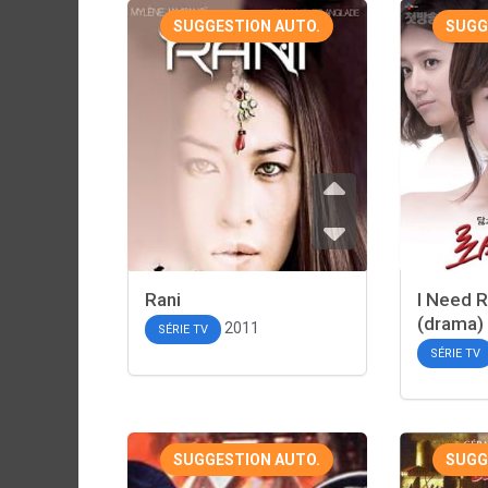
SUGGESTION AUTO.
SUGG
Rani
I Need 
(drama)
2011
SÉRIE TV
SÉRIE TV
SUGGESTION AUTO.
SUGG