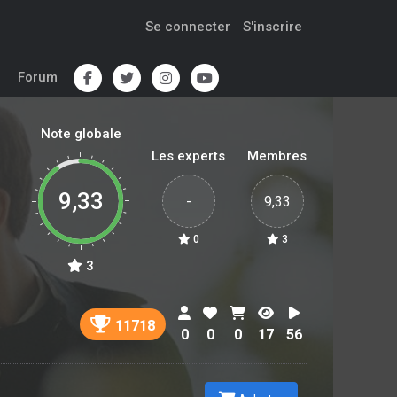
Se connecter
S'inscrire
Forum
Note globale
Les experts
Membres
9,33
-
9,33
0
3
3
11718
0
0
0
17
56