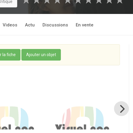
★
★
★
★
★
★
★
★
★
★
ritique
Videos
Actu
Discussions
En vente
r la fiche
Ajouter un objet