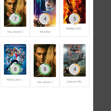
7
4
5
Hellboy (2019)
You saison 2
Ad Astra
8
8
4
Nicky Larson et le parfum de Cupidon
Jurassic World: Fallen Kingdom
You saison 1