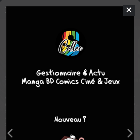
Strangelands
Comics
2019
Guillermo SANNA
Darcie little
BADGER
Comics / Super Heros
S’ils s’approchent, c’est le chaos.
S’ils s’éloignent, c’est pire...
Adam et Elakshi, deux parfaits inconnus, se retrouvent liés malgré
eux par des forces qui les dépassent. Si lui peut attirer n’importe
quel objet vers sa direction et qu’elle peut tout repousser sur simple
volonté, c’est surtout lorsqu’on les sépare qu’une puissance hors
du commun éclate et provoque des destructions massives. Leur
plus grand défi est alors d’apprendre à vivre ensemble, quoiqu’il
arrive.