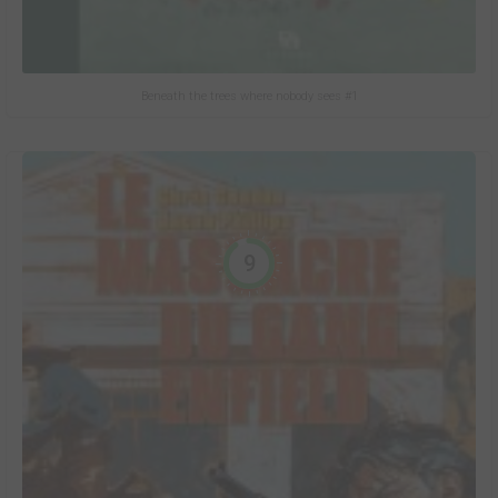
Beneath the trees where nobody sees #1
9