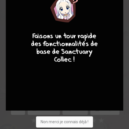
Note globale
7
8
8
10
Les experts
Membres
8,50
-
8,50
0
2
2
9
0
1
0
4694
Collection
Envie
Critique
★
★
★
★
★
★
★
★
★
★
Non merci je connais déjà !