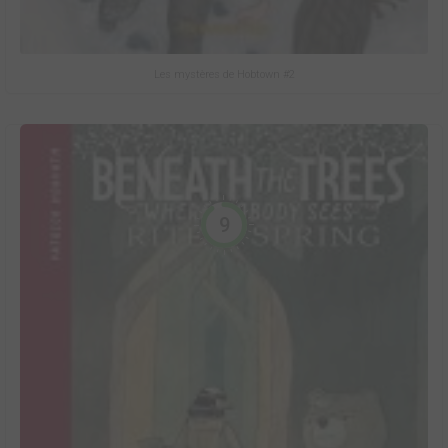
Les mystères de Hobtown #2
9