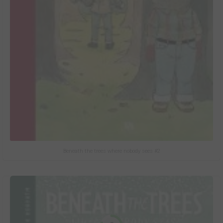
Beneath the trees where nobody sees #2