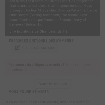
des aventures d'Adam et Elakshi Land. Ce Stangelands
finalise un premier cycle, il est toujours écrit par Mags
Visaggio (Docteur Mirage chez Bliss ou Valiant) et Darcie
Little Badger (Shining Ascension). Par contre, il est
dessiné cette fois par Vincenzo Federici (Army of
Darkness/ Bubba Ho...
Lire la critique de Strangelands T.2
DERNIÈRES CRITIQUES DES MEMBRES
RÉDIGER UNE CRITIQUE
Pas encore de critique de membre !
Donnez votre avis
maintenant !
Toutes les critiques
VOUS POURRIEZ AIMER
Si vous connaissez cette oeuvre, n'hésitez pas à en