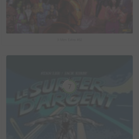
X-Men Extra #62
7