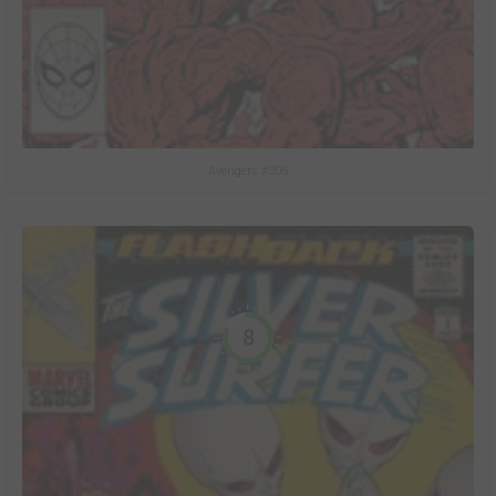
Avengers #305
8