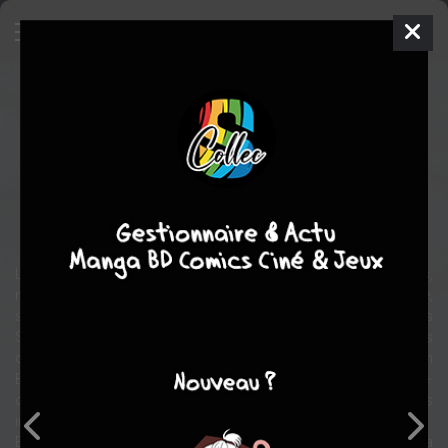
Pas un mot
Film
États-unis
2001
113 min.
Gary FLEDER
Skye MCCOLE BARTUSIAK
,
Jennifer ESPOSITO
,
Brittany
MURPHY
Polar/thriller
thriller
Le docteur Nathan Conrad, un éminent psychiatre new-yorkais,
mène une vie paisible, entouré de Aggie, son épouse, et de Jessie,
son adorable fille... Jusqu'à ce qu'un collègue, le docteur Louis
Sachs, lui demande, à la veille de Thanksgiving, d'examiner le cas
désespéré d'une jeune fille neurasthénique se nommant Elizabeth
Burrows. S'apprêtant à retourner dans un institut spécialisé, celle-
ci semble rescapée d'événements où se mêlent violences
inexpliquées et stigmates de mauvais traitements.
Elizabeth détient par ailleurs un code à six chiffres que Nathan va