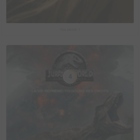
You saison 1
4