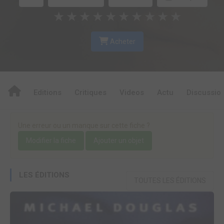
★
★
★
★
★
★
★
★
★
★
Acheter
Editions
Critiques
Videos
Actu
Discussio
Une erreur ou un manque sur cette fiche ?
Modifier la fiche
Ajouter un objet
LES ÉDITIONS
TOUTES LES ÉDITIONS