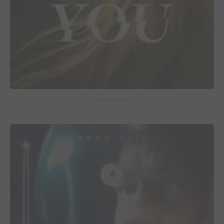
You saison 2
4