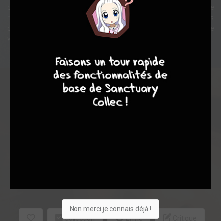
bientôt tenter de lui faire avouer. En effet, ce code lui permettrait de
récupérer sa fillette kidnappée par Patrick B. Koster et ses
complices. Ces derniers sont impliqués dans le vol d'un bijou d'une
valeur inestimable, dont le père d'Elizabeth était propriétaire.
4
7
8
7
Note globale
Les experts
Membres
-
-
0
0
0
2
0
0
0
5559
Non merci je connais déjà !
Collection
Envie
Critique