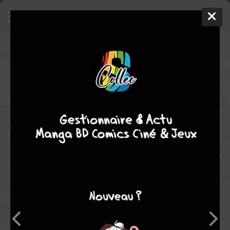
BRZRKR
Comics
2021
Ron GARNEY
Matt KINDT
12
tomes
COMPLÈTE
L'homme connu uniquement sous le nom de B est un guerrier
immortel. Il est sujet à des accès d'ultraviolence... au détriment de
sa raison. Après des siècles d'errance, B a accepté de travailler
pour le gouvernement américain en prenant part à des missions
trop dangereuses pour des mortels. En échange, B espère obtenir
la vérité sur les origines de son existence... et surtout comment y
mettre fin !
Note globale
Les experts
Membres