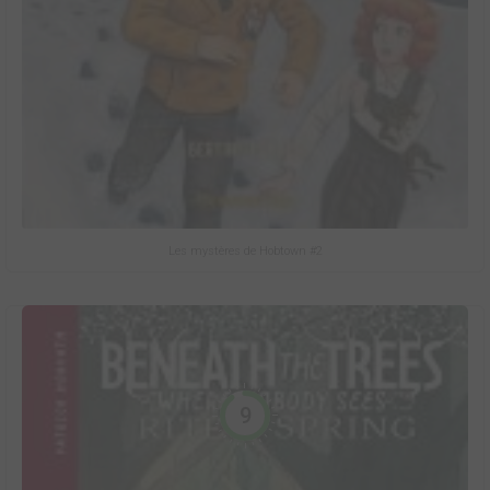
Les mystères de Hobtown #2
9