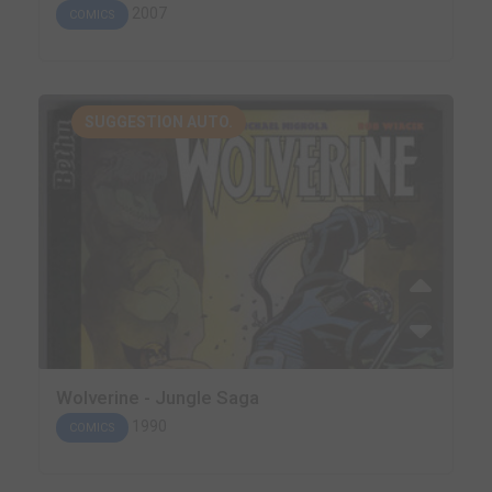
2007
COMICS
SUGGESTION AUTO.
Wolverine - Jungle Saga
1990
COMICS