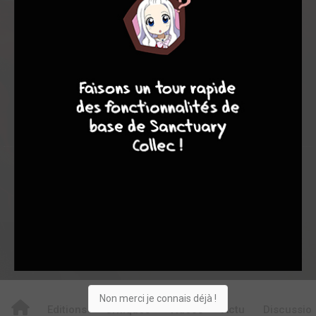
7,58
-
7,58
0
12
12
7
8
8
10
151
0
5
4
791
Collection
Envie
Critique
★
★
★
★
★
★
★
★
★
★
Acheter
Non merci je connais déjà !
Editions
Critiques
Videos
Actu
Discussio