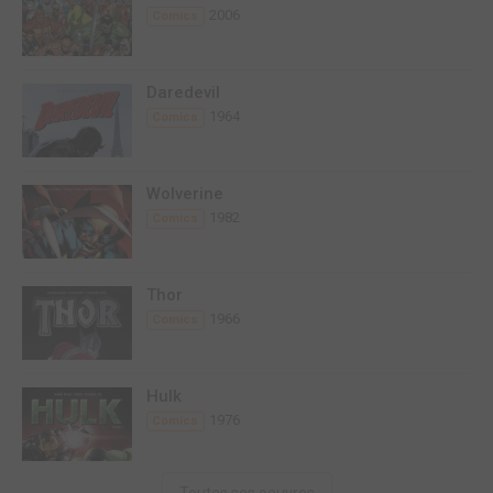
2006
Comics
Daredevil
1964
Comics
Wolverine
1982
Comics
Thor
1966
Comics
Hulk
1976
Comics