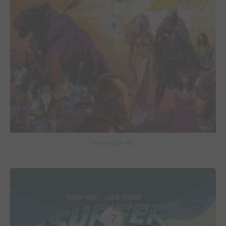
4
X-Men Extra #62
7