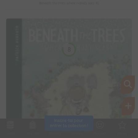
Beneath the trees where nobody sees #2
8
Inscris-toi pour 
entrer ta collection !
Collec
Shop. list
Planning
Animes
Découvrir
Envies