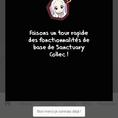
0
5
5
30
0
1
0
2918
9
8
9
8
Collection
Envie
Critique
★
★
★
★
★
★
★
★
★
★
Acheter
Editions
Critiques
Videos
Actu
Discussio
Non merci je connais déjà !