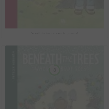
Beneath the trees where nobody sees #2
8