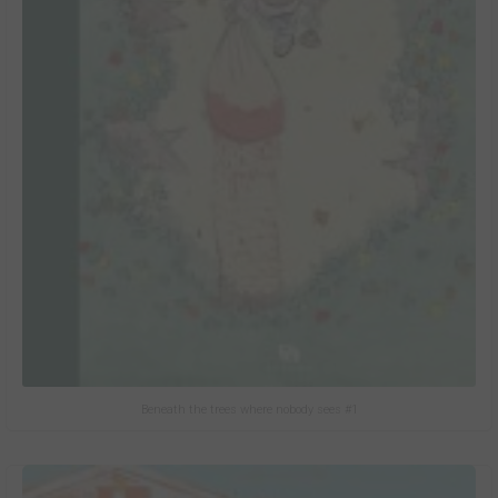
Beneath the trees where nobody sees #1