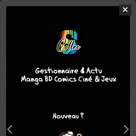
DC Absolute Collector
Comics
2025
(etats-unis) COLLECTIF
(etats-
unis) COLLECTIF
Découvrez en avant-première le premier épisode des nouvelles
séries Absolute Batman, Absolute Superman et Absolute Wonder
Woman dans un comics collector noir et blanc en format souple.
Tirage limité disponible uniquement dans les librairies du collectif
Comic Shops Assemble.
Note globale
Les experts
Membres
8,20
-
8,20