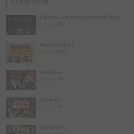
DU MÊME AUTEUR
Injustice - Les Dieux Sont Parmi Nous
2013
Comics
Marvel Zombies
2006
Comics
Wolverine
1982
Comics
Star Wars
1977
Comics
Annihilation
2006