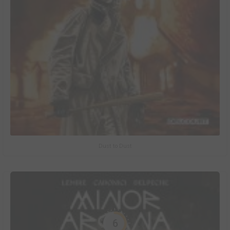
Dust to Dust
6