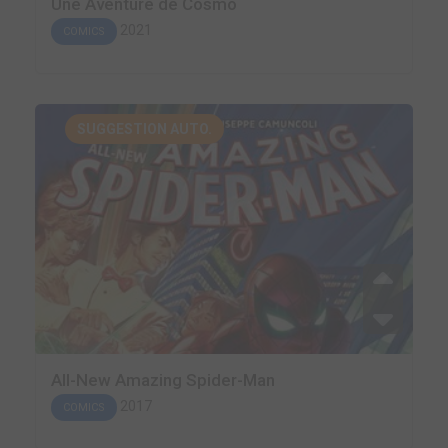
Une Aventure de Cosmo
2021
COMICS
SUGGESTION AUTO.
All-New Amazing Spider-Man
2017
COMICS