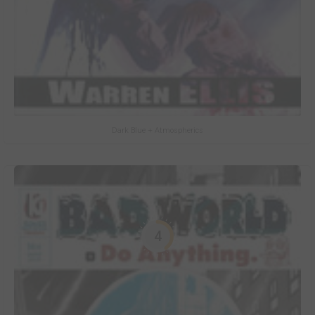
Dark Blue + Atmospherics
4