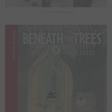
Les mystères de Hobtown #2
9