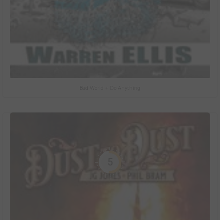
Bad World + Do Anything
5