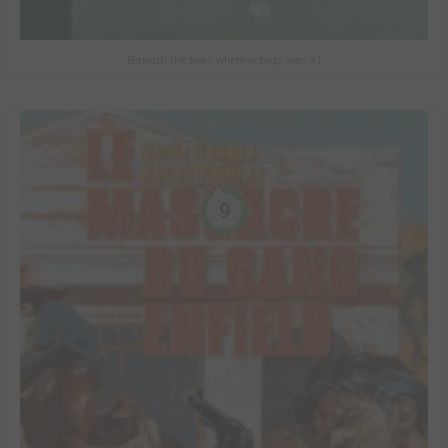
Beneath the trees where nobody sees #1
9