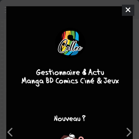
Cinefile
Ouvrage sur le cinéma
2011
Note globale
Les experts
Membres
-
-
0
0
0
0
0
0
0
12395