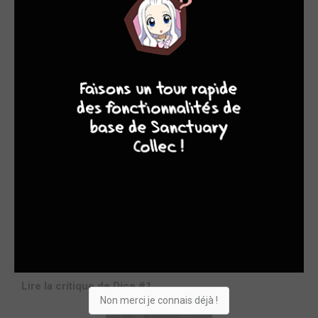
9
8
9
8
Acheter
8.95€
Dice #1
STAFF
par MassLunar
lun. 8 mars 2021
0 commentaire
Avant de parler de Dice , il faut avant tout parler de Nazca
editions, une maison d'édition qui met un point d'honneur à
proposer du contenu original issue spécialement des
contrées numériques en dehors du Japon. Dice est le
troisième titre publié par Nazca Editions . Il s'agit à la base
d'un manhwa (manga coréen) publié sous une version
numérique qu'on connaît sous le nom de webtoon.Mais
auparava...
Lire la critique de Dice #1
Non merci je connais déjà !