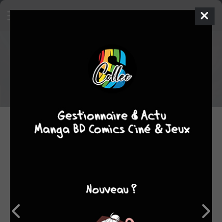
Les critiques manga du staff -
semaine du 07/03/2021 au
14/03/2021
Voici un rappel des critiques des manga lus par le staff cette
semaine.
14.03.2021 12:00 par
Skeet
Manga
2138 lectures
Coups de coeur
8