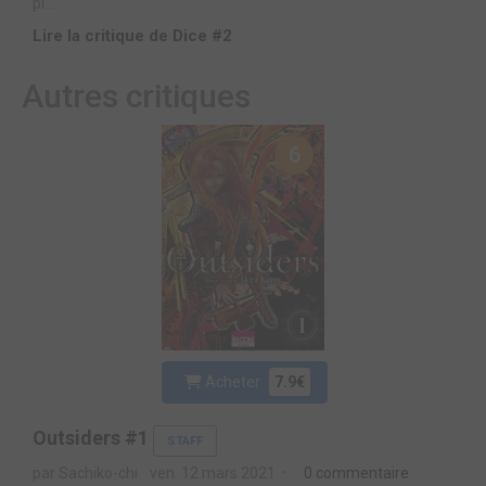
pl...
Lire la critique de Dice #2
Autres critiques
6
Acheter
7.9€
Outsiders #1
STAFF
par Sachiko-chi
ven. 12 mars 2021
0 commentaire