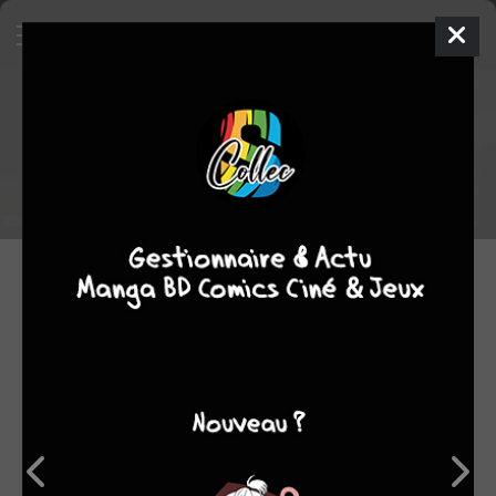
Les critiques manga du staff -
semaine du 05/11/2023 au
12/11/2023
Voici un rappel des critiques des manga lus par le staff cette
semaine.
12.11.2023 12:00 par
Skeet
Manga
3251 lectures
Coups de coeur
8