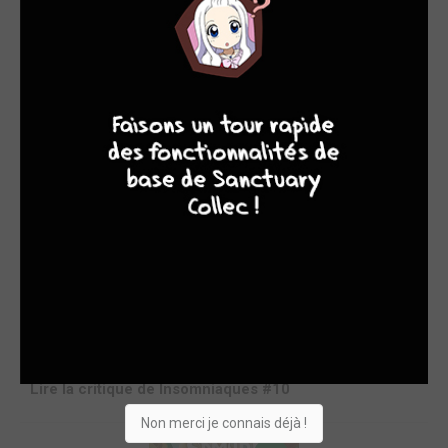
9
8
9
8
Acheter
8.5€
Insomniaques #10
STAFF
par Tampopo24
ven. 10 nov. 2023
0 commentaire
Plus les tomes passent, plus je trouve en Insomniaques le
summum du tranche de vie romantique ! Pas de drame, pas
de tension, juste le plaisir de suivre ce duo d’adolescents
passionnés. Je me régale. C’est un vrai bonheur de retrouver
Isaki et Ganta à chaque tome sous le trait toujours poétique
et mélancolique de Makoto Ojiro qui sublime l’adolescence,
ses amours et ses amitiés, sous son air...
Lire la critique de Insomniaques #10
Non merci je connais déjà !