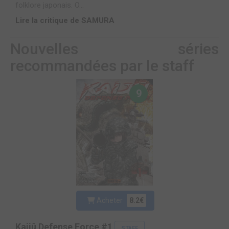
folklore japonais. O...
Lire la critique de SAMURA
Nouvelles séries
recommandées par le staff
9
Acheter
8.2€
Kaijû Defense Force #1
STAFF