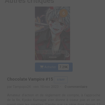
Autres critiques
6
Acheter
7.29€
Chocolate Vampire #15
STAFF
par Tampopo24
ven. 10 nov. 2023
0 commentaire
Amateur d’action et de règlement de compte, à l’approche
de la fin, Kyoko Kumagai s’en donne à coeur joie et on en
prend plein les mirettes !Tandis que ça série dure depuis 15