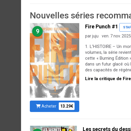
Nouvelles séries recomma
Fire Punch #1
STAF
9
par juju
ven. 7 nov. 2025
1. L’HISTOIRE – Un mond
volumes, la série revi
cette « Burning Édition
dans un futur glacé où 
des capacités de régénér
Lire la critique de Fi
Acheter
13.29€
Les secrets du dess