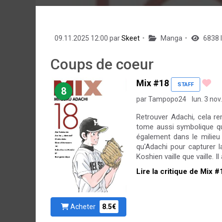
09.11.2025 12:00 par
Skeet
Manga
6838 
Coups de coeur
Mix #18
STAFF
8
par Tampopo24
lun. 3 nov
Retrouver Adachi, cela r
tome aussi symbolique que
également dans le milieu d
qu'Adachi pour capturer l
Koshien vaille que vaille. I
Lire la critique de Mix #
Acheter
8.5€