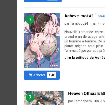
Achève-moi #1
STAF
7
par Tampopo24
mar. 4 no
Nouvelle romance entre é
craindre un dérapage ent
un homme à femme. Ce n'es
plutôt mignon tout plein.
femme déçue par ses préc
Lire la critique de Ach
Acheter
7.3€
Heaven Official's B
7
par Tampopo24
lun. 3 