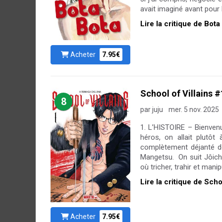
avait imaginé avant pour l'
Lire la critique de Bota
Acheter
7.95€
School of Villains #
8
par juju
mer. 5 nov. 2025
1. L’HISTOIRE – Bienvenu
héros, on allait plutôt
complètement déjanté de
Mangetsu. On suit Jôichi
où tricher, trahir et man
Lire la critique de Scho
Acheter
7.95€