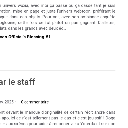
un univers wuxia, avec moi ça passe ou ça casse tant je suis
rration, mise en page et juste l'univers webtoon, préférant le
sque dans ces objets. Pourtant, avec son ambiance enquête
globine, cette fois ce fut plutôt un pari gagnant. D'ailleurs,
plats dans les grands avec deux éd...
aven Official's Blessing #1
r le staff
ov. 2025
0 commentaire
nt devant le manque d'originalité de certain récit ancré dans
po, ici ce n'est tellement pas le cas et c'est jouissif ! Doga
mer aux sirènes pour aider à redonner vie à Yoterda et sur son