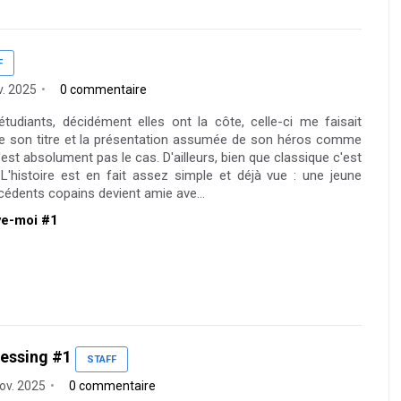
F
v. 2025
0 commentaire
tudiants, décidément elles ont la côte, celle-ci me faisait
re son titre et la présentation assumée de son héros comme
t absolument pas le cas. D'ailleurs, bien que classique c'est
 L'histoire est en fait assez simple et déjà vue : une jeune
édents copains devient amie ave...
ève-moi #1
lessing #1
STAFF
nov. 2025
0 commentaire