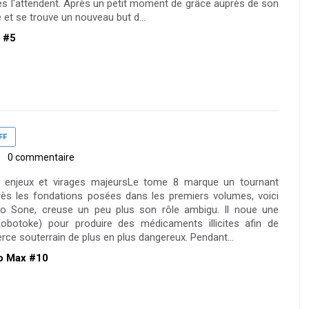
s l'attendent. Après un petit moment de grâce auprès de son
e et se trouve un nouveau but d...
a #5
FF
0 commentaire
, enjeux et virages majeursLe tome 8 marque un tournant
Après les fondations posées dans les premiers volumes, voici
teo Sone, creuse un peu plus son rôle ambigu. Il noue une
Kobotoke) pour produire des médicaments illicites afin de
e souterrain de plus en plus dangereux. Pendant...
bo Max #10