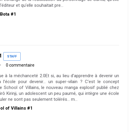
éditeur et qu'elle souhaitait pre...
 Bota #1
1
STAFF
0 commentaire
e à la méchanceté 2.0Et si, au lieu d’apprendre à devenir un
 à l’école pour devenir… un super-vilain ? C’est le concept
 School of Villains, le nouveau manga explosif publié chez
rô Kirinji, un adolescent un peu paumé, qui intègre une école
ipuler ne sont pas seulement tolérés… m...
ol of Villains #1