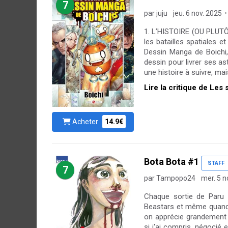
7
par juju
jeu. 6 nov. 2025
1. L’HISTOIRE (OU PLUTÔ
les batailles spatiales 
Dessin Manga de Boichi,
dessin pour livrer ses a
une histoire à suivre, ma
Lire la critique de Le
Acheter
14.9€
Bota Bota #1
STAFF
7
par Tampopo24
mer. 5 n
Chaque sortie de Paru 
Beastars et même quand il
on apprécie grandement 
si j'ai compris, négocié 