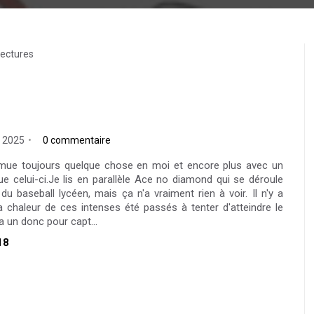
lectures
. 2025
0 commentaire
emue toujours quelque chose en moi et encore plus avec un
 celui-ci.Je lis en parallèle Ace no diamond qui se déroule
u baseball lycéen, mais ça n'a vraiment rien à voir. Il n'y a
a chaleur de ces intenses été passés à tenter d'atteindre le
l a un donc pour capt...
18