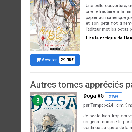
Une belle couverture, 
une réfractaire à la na
papier au numérique ju
et son petit flot d'hémo
l'éditeur met les petits 
Lire la critique de He
Acheter
29.95€
Autres tomes appréciés pa
Doga #5
STAFF
8
par Tampopo24
dim. 9 n
Je peste bien trop souve
un genre comme le post-a
continue sa quête de la 