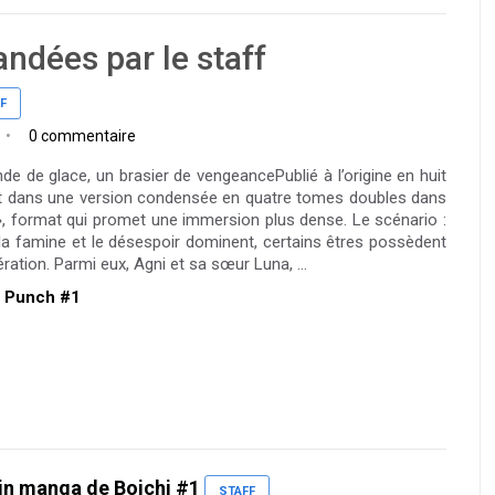
ndées par le staff
F
0 commentaire
e de glace, un brasier de vengeancePublié à l’origine en huit
ent dans une version condensée en quatre tomes doubles dans
 », format qui promet une immersion plus dense. Le scénario :
la famine et le désespoir dominent, certains êtres possèdent
ation. Parmi eux, Agni et sa sœur Luna, ...
re Punch #1
in manga de Boichi #1
STAFF