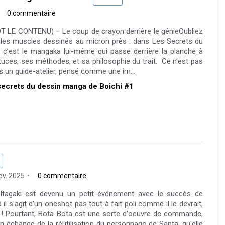
0 commentaire
T LE CONTENU) – Le coup de crayon derrière le génieOubliez
et les muscles dessinés au micron près : dans Les Secrets du
 c’est le mangaka lui-même qui passe derrière la planche à
stuces, ses méthodes, et sa philosophie du trait. Ce n’est pas
is un guide-atelier, pensé comme une im...
s secrets du dessin manga de Boichi #1
ov. 2025
0 commentaire
Itagaki est devenu un petit événement avec le succès de
 s'agit d'un oneshot pas tout à fait poli comme il le devrait,
! Pourtant, Bota Bota est une sorte d'oeuvre de commande,
en échange de la réutilisation du personnage de Santa, qu'elle