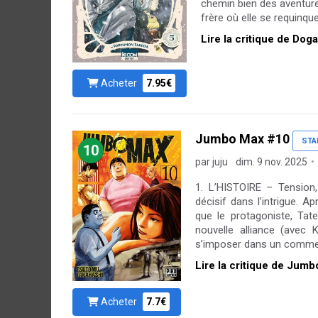
chemin bien des aventure
frère où elle se requinqu
Lire la critique de Dog
Acheter
7.95€
Jumbo Max #10
STA
10
par juju
dim. 9 nov. 2025
1. L’HISTOIRE – Tension
décisif dans l’intrigue. 
que le protagoniste, Ta
nouvelle alliance (avec 
s’imposer dans un commerc
Lire la critique de Jum
Acheter
7.7€