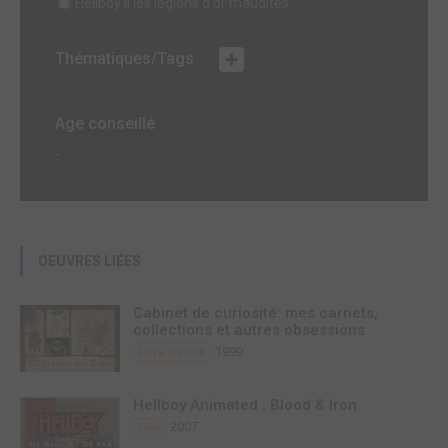
Hellboy II les légions d'or maudites
Thématiques/Tags
Age conseillé
-
OEUVRES LIÉES
Cabinet de curiosité: mes carnets,
collections et autres obsessions
1999
Livre illustré
Hellboy Animated : Blood & Iron
2007
Film