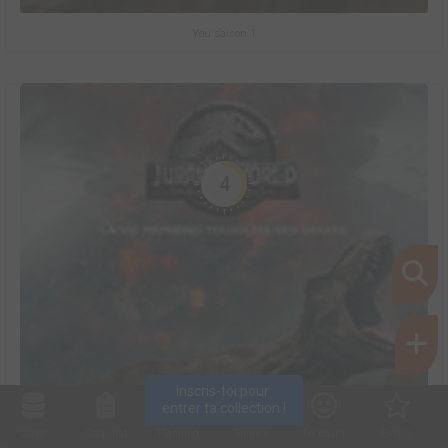
You saison 1
4
Inscris-toi pour 
entrer ta collection !
Collec
Shop. list
Planning
Animes
Découvrir
Envies