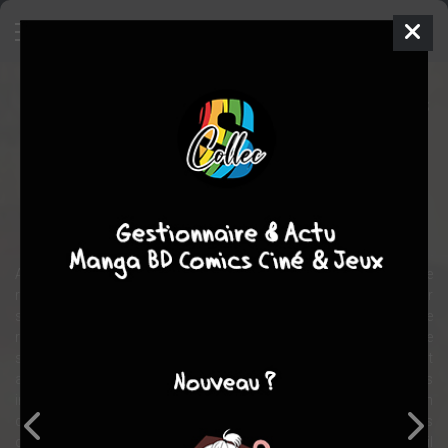
Hellboy II les légions d'or maudites
Film
États-unis, Allemagne
2008
120 min.
Guillermo DEL TORO
Doug JONES
,
John HURT
,
Ron
PERLMAN
action
Après qu'une ancienne trêve établie entre le genre humain et le
royaume invisible des créatures fantastiques ait été rompue, l'Enfer
sur Terre est prêt à émerger. Un chef impitoyable qui règne sur le
royaume d'en-dessous, renie ses origines et réveille une menace
sans précédent : une armée de créatures que personne ne peut
arrêter. Maintenant, il est temps pour le super héros le plus
indestructible et le plus cornu de la planète de combattre un
dictateur sans pitié et ses légions. Il peut être rouge, il peut avoir des
cornes, il peut être mal compris, mais si vous voulez que le travail