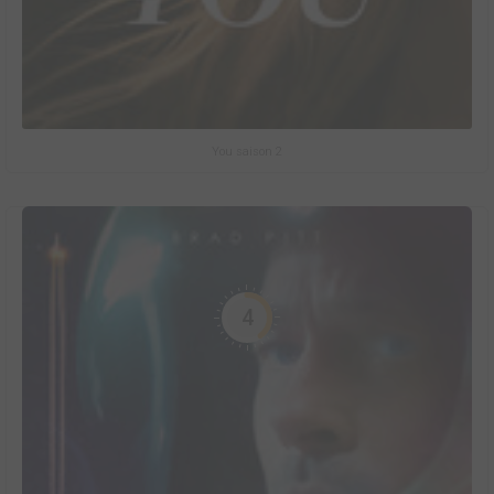
You saison 2
4