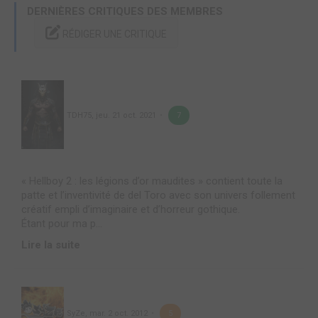
DERNIÈRES CRITIQUES DES MEMBRES
RÉDIGER UNE CRITIQUE
TDH75
,
jeu. 21 oct. 2021
7
« Hellboy 2 : les légions d’or maudites » contient toute la
patte et l’inventivité de del Toro avec son univers follement
créatif empli d’imaginaire et d’horreur gothique.
Étant pour ma p...
Lire la suite
SyZe
,
mar. 2 oct. 2012
5