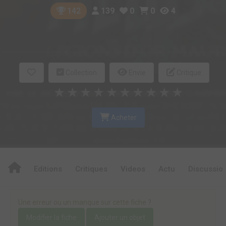
139
0
0
4
142
Collection
Envie
Critique
★
★
★
★
★
★
★
★
★
★
Acheter
Editions
Critiques
Videos
Actu
Discussio
Une erreur ou un manque sur cette fiche ?
Modifier la fiche
Ajouter un objet