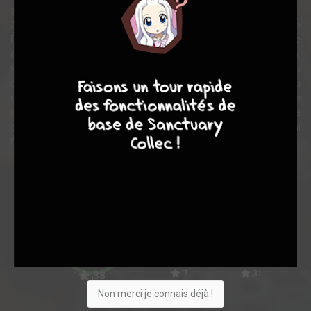
soit bien fait, appelez Hellboy.
Avec ses partenaires du Bureau de Recherche et de Défense
Paranormal (B.P.R.D.), sa petite amie pyrokinésique Liz, l'aquatique
et empathique Abe Sapien et le mystique protoplasmique Johann,
9
8
9
8
le B.P.R.D voyagera entre notre monde et celui où voguent les
créatures que ne peuvent pas voir les humains, où les créatures du
monde fantastique sont devenues réelles. Hellboy, créature
appartenant aux deux mondes qui n'est accepté dans aucun, devra
choisir entre la vie qu'il connaît et une destinée incertaine qui
l'attend.
Note globale
Les experts
Membres
7,26
6,29
7,58
7
31
38
Non merci je connais déjà !