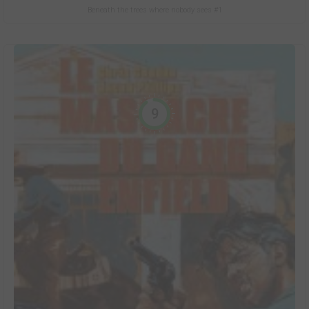
Beneath the trees where nobody sees #1
9