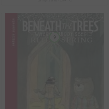
Les mystères de Hobtown #2
9