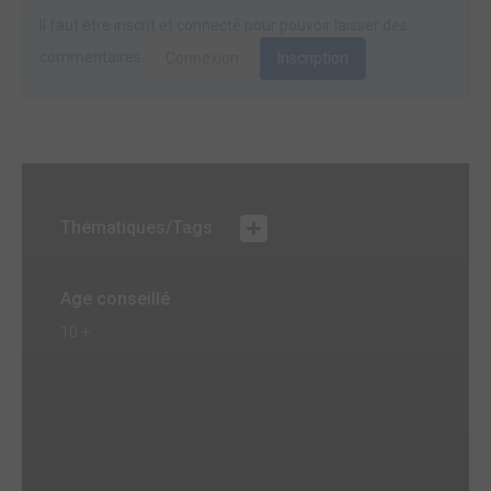
Il faut être inscrit et connecté pour pouvoir laisser des
commentaires.
Connexion
Inscription
Thématiques/Tags
Age conseillé
10 +