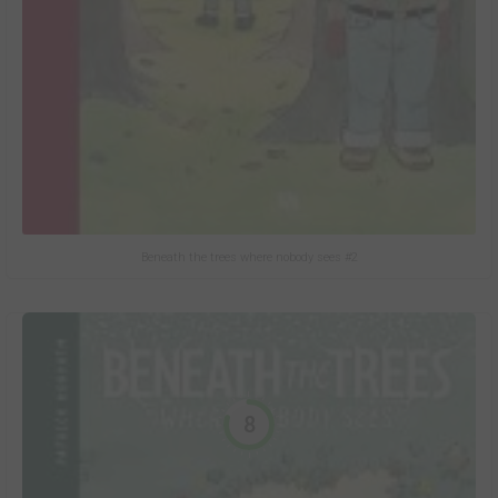
Beneath the trees where nobody sees #2
8