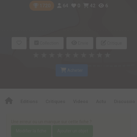
64
0
42
6
1720
Collection
Envie
Critique
★
★
★
★
★
★
★
★
★
★
Acheter
Editions
Critiques
Videos
Actu
Discussio
Une erreur ou un manque sur cette fiche ?
Modifier la fiche
Ajouter un objet