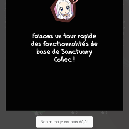
sa femme et son nouveau-né ; et la prêtresse Thétis dont le fils,
Achille, doit choisir entre une longue vie au foyer et une mort
glorieuse en combattant devant Troie.
Inspiré des mythes et légendes des siècles passés, Un Millier de
7
8
8
10
Navires présente à nouveau pour le vingt-et-unième siècle le
prélude complet de la Guerre de Troie : chaque toucher sensuel,
chaque coup violent, les rires et les pleurs, le désir et la traîtrise,
toute une peinture de drame et d'action. Les dessins réalistes et
documentés et les dialogues soignés d'Eric Shanower donnent
une nouvelle vie à cette antique épopée.
Note globale
Les experts
Membres
9,17
-
9,17
0
6
6
Non merci je connais déjà !