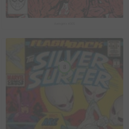
Avengers #305
8