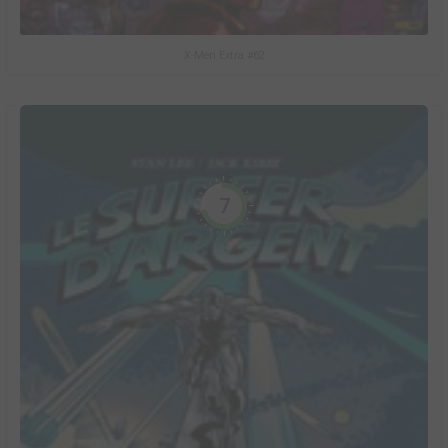
X-Men Extra #62
7