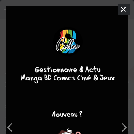
L'âge de bronze
Comics
2004
Eric SHANOWER
Eric SHANOWER
historique
" Je pars pour Troie " Par ces simples mots, le pauvre vacher Pâris
allume la mèche de ce qui va devenir l'un des plus célèbres conflits
de tous les temps : la légendaire Guerre de Troie.
Quand Pâris arrive dans la magnifique cité de Troie, il découvre un
ancien secret du roi Priam. Dès lors, Pâris commence une
aventure qui l'emmènera vers la plus belle femme du monde,
Hélène de Sparte. La décision fatidique d'Hélène de renoncer à son
foyer pour suivre Pâris apporte le malheur à des milliers de gens :
son mari, Ménélas, abandonné sans raison ni explication ; le jeune
roi Ulysse qui doit se préparer à des décennies de séparation avec