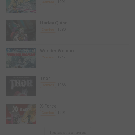
1991
Comics
Harley Quinn
1980
Comics
Wonder Woman
1942
Comics
Thor
1966
Comics
X-Force
1991
Comics
Toutes ses oeuvres