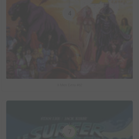
4
X-Men Extra #62
7