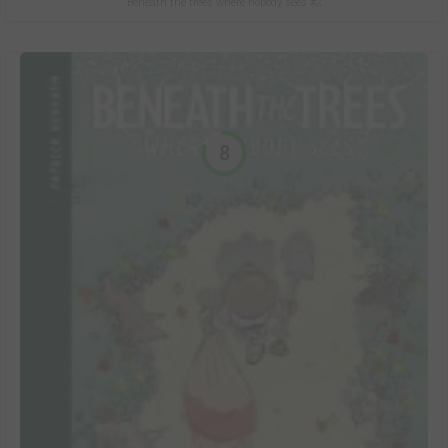
Beneath the trees where nobody sees #2
8