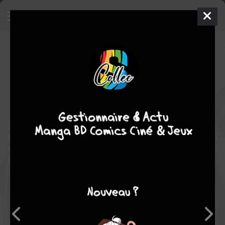
X-Men / Fantastic Four - 4X
Comics
2020
Terry DODSON
Chip ZDARSKY
4
tomes
COMPLÈTE
Comics / Super Heros
Les X-Men veulent accueillir Franklin Richards sur Krakoa, mais les
Quatre Fantastiques ne sont pas d'accord ! Un affrontement au
sommet entre les deux équipes risque bien d'être inévitable…
surtout si le Dr Fatalis s'en mêle !
Note globale
Les experts
Membres