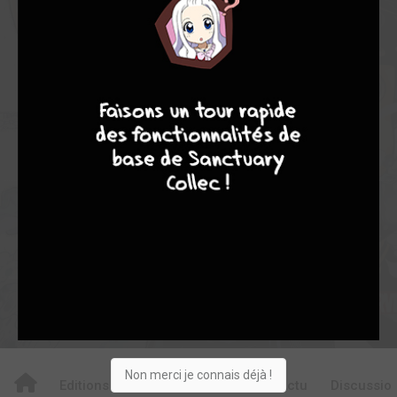
7,00
-
7,00
0
3
3
4
7
8
7
48
0
4
1
2165
Collection
Envie
Critique
★
★
★
★
★
★
★
★
★
★
Acheter
Non merci je connais déjà !
Editions
Critiques
Videos
Actu
Discussio