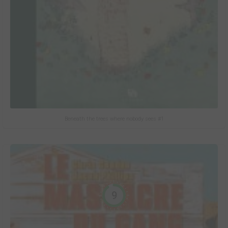
Beneath the trees where nobody sees #1
9