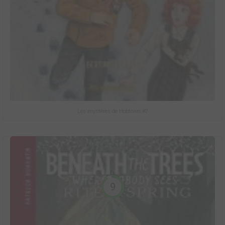
Les mystères de Hobtown #2
9